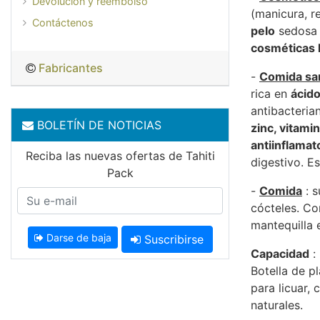
Devolución y reembolso
(manicura, re
Contáctenos
pelo
sedosa y
cosméticas 
Fabricantes
-
Comida san
rica en
ácido
antibacteria
BOLETÍN DE NOTICIAS
zinc, vitami
antiinflamat
Reciba las nuevas ofertas de Tahiti
digestivo. Es
Pack
-
Comida
: 
cócteles. Co
mantequilla 
Darse de baja
Suscribirse
Capacidad
:
Botella de pl
para licuar,
naturales.