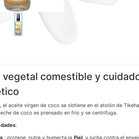
 vegetal comestible y cuidad
tico
, el aceite virgen de coco se obtiene en el atolón de Tikehau
leche de coco es prensado en frío y se centrifuga.
edades
:
s
: protege, nutre y humecta la
Piel
, y lucha contra el enve