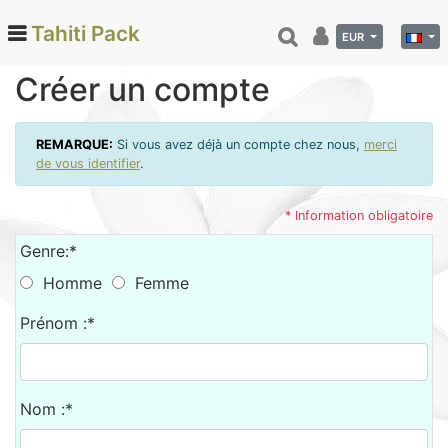
Tahiti Pack
EUR
Créer un compte
Categories
REMARQUE:
Si vous avez déjà un compte chez nous,
merci
Monoi de Tahiti (66)
de vous identifier
.
Tamanu (12)
* Information obligatoire
Noix de coco (24)
Genre:*
Vanille de Tahiti (26)
Homme
Femme
Soins et beauté (78)
Hinano (41)
Prénom :*
Epicerie fine (72)
Calendriers et agenda (6)
Danse tahitienne (29)
Nom :*
Décoration (22)