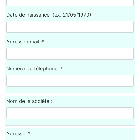
Sacs, Bijoux et Accessoires (33)
Date de naissance :(ex. 21/05/1970)
Textile (27)
Loisirs (19)
Nos Box (12)
Adresse email :*
Promotions
Nouveautés
Informations
Numéro de téléphone :*
Retour et remboursement
Nous contacter
Nom de la société :
Adresse :*