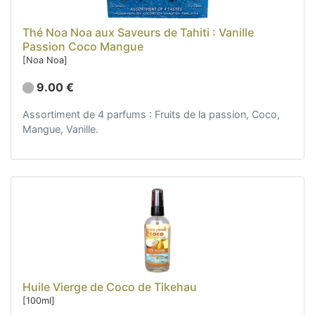
Retour et remboursement
Thé Noa Noa aux Saveurs de Tahiti : Vanille
Nous contacter
Passion Coco Mangue
[Noa Noa]
9.00 €
Assortiment de 4 parfums : Fruits de la passion, Coco,
Mangue, Vanille.
Huile Vierge de Coco de Tikehau
[100ml]