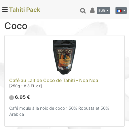
Tahiti Pack
EUR
Coco
Categories
Monoi de Tahiti (66)
Tamanu (12)
Noix de coco (24)
Vanille de Tahiti (26)
Café au Lait de Coco de Tahiti - Noa Noa
Soins et beauté (78)
[250g - 8.8 FL.oz]
Hinano (41)
6.95 €
Epicerie fine (72)
Vanille (10)
Café moulu à la noix de coco : 50% Robusta et 50%
Arabica
Coco (8)
Café (11)