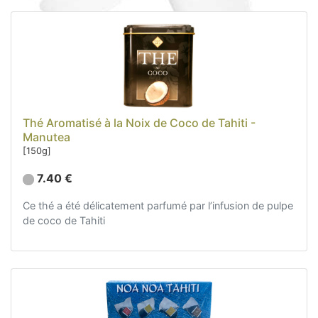
Thé (7)
Confitures (3)
Jus de fruits (4)
Bière (5)
Accessoires (8)
Cocktails et Boissons alcoolisées (16)
Calendriers et agenda (6)
Thé Aromatisé à la Noix de Coco de Tahiti -
Manutea
Danse tahitienne (29)
[150g]
Décoration (22)
7.40 €
Sacs, Bijoux et Accessoires (33)
Ce thé a été délicatement parfumé par l’infusion de pulpe
Textile (27)
de coco de Tahiti
Loisirs (19)
Nos Box (12)
Promotions
Nouveautés
Informations