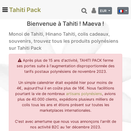
Tahiti Pack
EUR
Bienvenue à Tahiti ! Maeva !
Monoi de Tahiti, Hinano Tahiti, colis cadeaux,
Categories
souvenirs, trouvez tous les produits polynésiens
sur Tahiti Pack
Monoi de Tahiti (66)
Tamanu (12)
Après plus de 15 ans d'activité, TAHITI PACK ferme
Noix de coco (24)
ses portes suite à l'augmentation disproportionnée des
tarifs postaux polynésiens de novembre 2023.
Vanille de Tahiti (26)
Un simple calendrier était expédié hier pour moins de
Soins et beauté (78)
4€, aujourd'hui il en coûte plus de 16€. Nous facilitions
Hinano (41)
pourtant la vie de nombreux
artisans polynésiens
, avions
plus de 40.000 clients, expédions plusieurs milliers de
Epicerie fine (72)
colis tous les ans et étions présent sur toutes les
Calendriers et agenda (6)
marketplaces internationales.
Danse tahitienne (29)
C'est avec amertume que nous vous annonçons l'arrêt de
Décoration (22)
nos activité B2C au 1er décembre 2023.