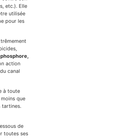
 etc.). Elle
tre utilisée
me pour les
extrêmement
icides,
 phosphore,
on action
 du canal
 à toute
n moins que
 tartines.
 dessous de
er toutes ses