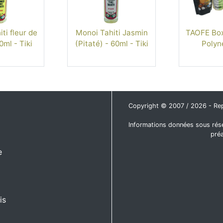
ti fleur de
Monoi Tahiti Jasmin
TAOFE Box
0ml - Tiki
(Pitaté) - 60ml - Tiki
Polyn
Copyright © 2007 / 2026 - Repro
Informations données sous rése
pré
e
is