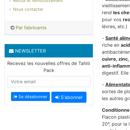
Retour et remboursement
vieillissemen
Nous contacter
rend
les ch
pour vos
re
lèvres, etc.)
Par fabricants
-
Santé alim
riche en
acid
NEWSLETTER
antibactérie
cuivre, zinc,
Recevez les nouvelles offres de Tahiti
anti-inflam
Pack
digestif. Ell
-
Alimentati
sortes de pl
Se désabonner
S'abonner
les autres gr
Conditionn
Flacon plast
20°, pour la 