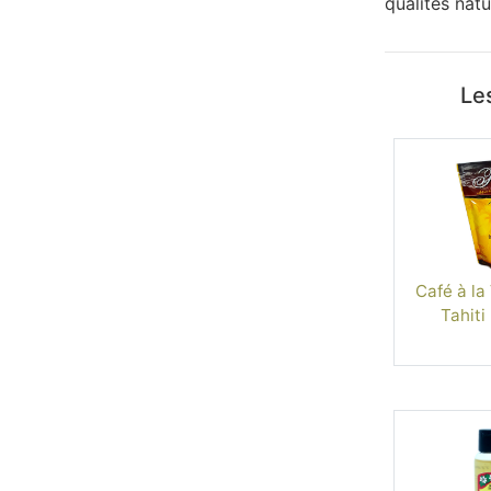
qualités natu
Les
Café à la 
Tahiti 