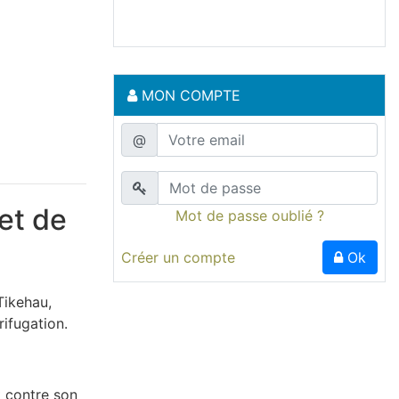
MON COMPTE
@
et de
Mot de passe oublié ?
Créer un compte
Ok
Tikehau,
rifugation.
t contre son