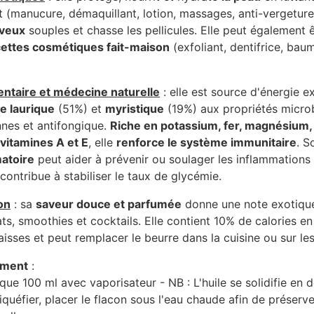
t (manucure, démaquillant, lotion, massages, anti-vergetures,
eveux
souples et chasse les pellicules. Elle peut également ê
cettes cosmétiques fait-maison
(exfoliant, dentifrice, bau
entaire et médecine naturelle
: elle est source d'énergie 
e laurique
(51%) et
myristique
(19%) aux propriétés microb
nnes et antifongique.
Riche en potassium, fer, magnésium,
 vitamines A et E
, elle
renforce le système immunitaire
. S
matoire
peut aider à prévenir ou soulager les inflammations
e contribue à stabiliser le taux de glycémie.
on
: sa
saveur douce et parfumée
donne une note exotique
ats, smoothies et cocktails. Elle contient 10% de calories e
aisses et peut remplacer le beurre dans la cuisine ou sur les
ement
:
ique 100 ml avec vaporisateur - NB : L'huile se solidifie en
liquéfier, placer le flacon sous l'eau chaude afin de préserv