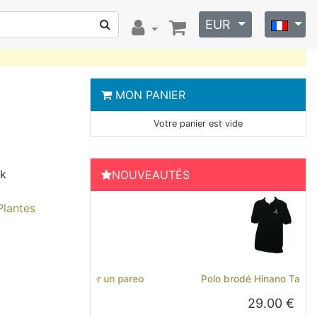
EUR
MON PANIER
Votre panier est vide
ck
NOUVEAUTÉS
Plantes
Previous
Next
Polo brodé Hinano Tahiti - Noir
29.00 €