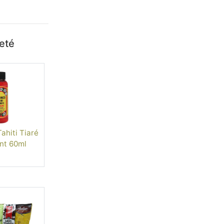
heté
ahiti Tiaré
nt 60ml