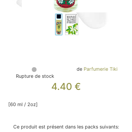
Sacs, Bijoux et Accessoires (33)
Textile (27)
Loisirs (19)
Nos Box (12)
Promotions
Nouveautés
Informations
Retour et remboursement
de
Parfumerie Tiki
Nous contacter
Rupture de stock
4.40
€
[60 ml / 2oz]
Ce produit est présent dans les packs suivants: