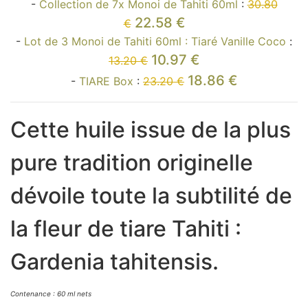
-
Collection de 7x Monoi de Tahiti 60ml
:
30.80
22.58 €
€
-
Lot de 3 Monoi de Tahiti 60ml : Tiaré Vanille Coco
:
10.97 €
13.20 €
18.86 €
-
TIARE Box
:
23.20 €
Cette huile issue de la plus
pure tradition originelle
dévoile toute la subtilité de
la fleur de tiare Tahiti :
Gardenia tahitensis.
Contenance : 60 ml nets