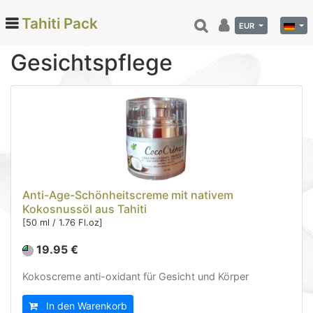
Tahiti Pack
EUR
Gesichtspflege
Categories
Monoi de Tahiti Öl (66)
Tamanu (10)
Kokosnuss (22)
Tahiti-Vanille (25)
Anti-Age-Schönheitscreme mit nativem
Pflege und Kosmetik (71)
Kokosnussöl aus Tahiti
Dusche und Bad (34)
[50 ml / 1.76 Fl.oz]
Gesichtspflege (10)
19.95 €
Körperpflege (21)
Parfüm (6)
Kokoscreme anti-oxidant für Gesicht und Körper
Hinano (38)
In den Warenkorb