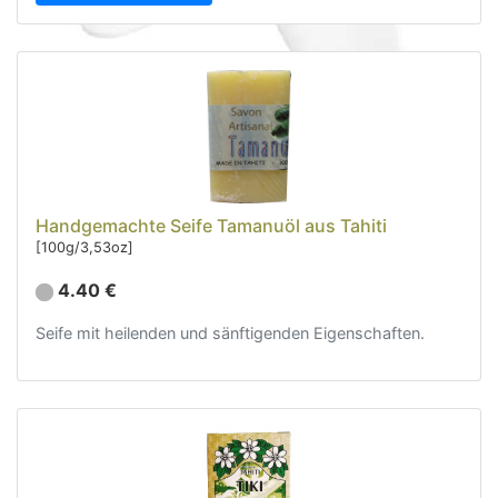
Feinkost (67)
Kalender und Agendas (5)
Tahitianischer Tanz (29)
Dekoration (20)
Schmuck und Accessoires (31)
Textilien (25)
Freizeit (18)
Handgemachte Seife Tamanuöl aus Tahiti
Unsere Box (12)
[100g/3,53oz]
Sonderangebote
4.40 €
Neuheiten
Seife mit heilenden und sänftigenden Eigenschaften.
Informationen
Rücksendung und Gutschrift
Kontakt