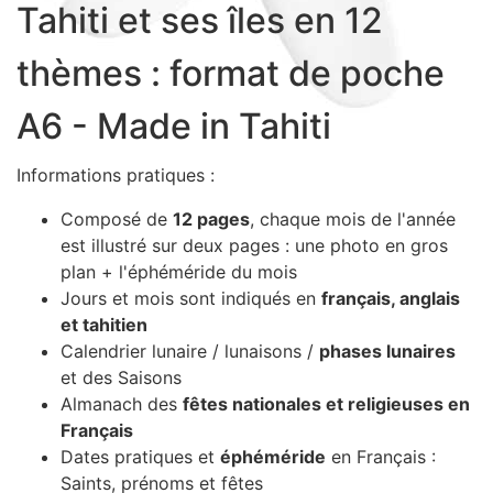
Tahiti et ses îles en 12
Sacs, Bijoux et Accessoires (33)
Textile (27)
thèmes : format de poche
Loisirs (19)
A6 - Made in Tahiti
Nos Box (12)
Promotions
Informations pratiques :
Nouveautés
Informations
Composé de
12 pages
, chaque mois de l'année
est illustré sur deux pages : une photo en gros
Retour et remboursement
plan + l'éphéméride du mois
Nous contacter
Jours et mois sont indiqués en
français, anglais
et tahitien
Calendrier lunaire / lunaisons /
phases lunaires
et des Saisons
Almanach des
fêtes nationales et religieuses en
Français
Dates pratiques et
éphéméride
en Français :
Saints, prénoms et fêtes