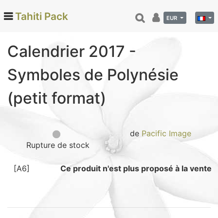
Tahiti Pack
EUR
Calendrier 2017 -
Categories
Symboles de Polynésie
Monoi de Tahiti (66)
(petit format)
Tamanu (12)
Noix de coco (24)
Vanille de Tahiti (26)
de
Pacific Image
Soins et beauté (78)
Rupture de stock
Hinano (41)
Epicerie fine (72)
[A6]
Ce produit n'est plus proposé à la vente
Calendriers et agenda (6)
Danse tahitienne (29)
Décoration (22)