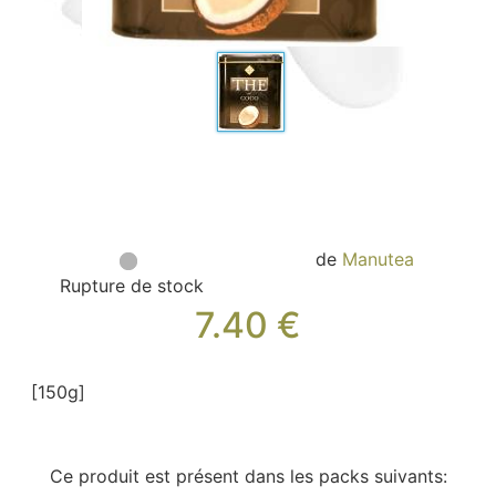
Sacs, Bijoux et Accessoires (33)
Textile (27)
Loisirs (19)
Nos Box (12)
Promotions
Nouveautés
Informations
Retour et remboursement
de
Manutea
Nous contacter
Rupture de stock
7.40
€
[150g]
Ce produit est présent dans les packs suivants: