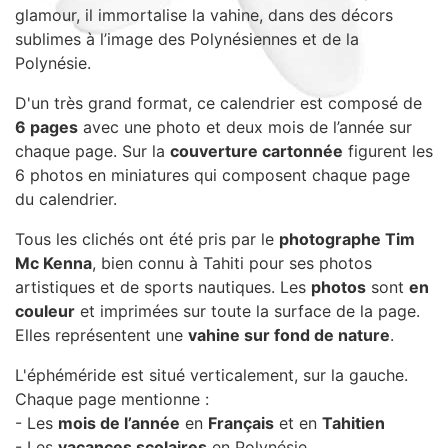
glamour, il immortalise la vahine, dans des décors
Sacs, Bijoux et Accessoires (33)
sublimes à l’image des Polynésiennes et de la
Textile (27)
Polynésie.
Loisirs (19)
D'un très grand format, ce calendrier est composé de
Nos Box (12)
6 pages
avec une photo et deux mois de l’année sur
Promotions
chaque page. Sur la
couverture cartonnée
figurent les
Nouveautés
6 photos en miniatures qui composent chaque page
Informations
du calendrier.
Retour et remboursement
Tous les clichés ont été pris par le
photographe Tim
Nous contacter
Mc Kenna
, bien connu à Tahiti pour ses photos
artistiques et de sports nautiques. Les
photos
sont
en
couleur
et imprimées sur toute la surface de la page.
Elles représentent une
vahine sur fond de nature
.
L'éphéméride est situé verticalement, sur la gauche.
Chaque page mentionne :
- Les
mois de l’année
en
Français
et en
Tahitien
- Les
vacances scolaires
en Polynésie