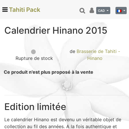
Tahiti Pack
CAD
Calendrier Hinano 2015
Categories
Monoi de Tahiti (66)
de
Brasserie de Tahiti -
Tamanu (12)
Rupture de stock
Hinano
Noix de coco (24)
Ce produit n'est plus proposé à la vente
Vanille de Tahiti (26)
Soins et beauté (78)
Hinano (41)
Epicerie fine (72)
Edition limitée
Calendriers et agenda (6)
Danse tahitienne (29)
Le calendrier Hinano est devenu un véritable objet de
Décoration (22)
collection au fil des années. A la fois authentique et