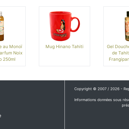
e au Monoï
Mug Hinano Tahiti
Gel Douch
parfum Noix
de Tahit
o 250ml
Frangipan
Copyright © 2007 / 2026 - Repro
Informations données sous rése
pré
e