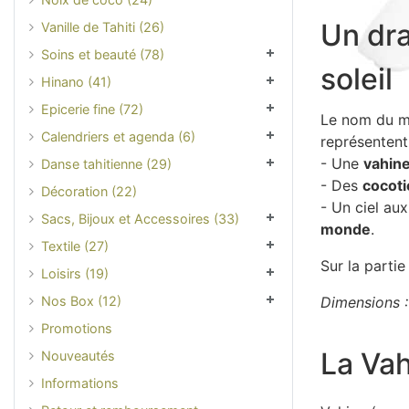
Un dra
Vanille de Tahiti (26)
Soins et beauté (78)
soleil
Hinano (41)
Epicerie fine (72)
Le nom du mo
Calendriers et agenda (6)
représentent
- Une
vahin
Danse tahitienne (29)
- Des
cocoti
Décoration (22)
- Un ciel a
Sacs, Bijoux et Accessoires (33)
monde
.
Textile (27)
Sur la parti
Loisirs (19)
Nos Box (12)
Dimensions 
Promotions
La Va
Nouveautés
Informations