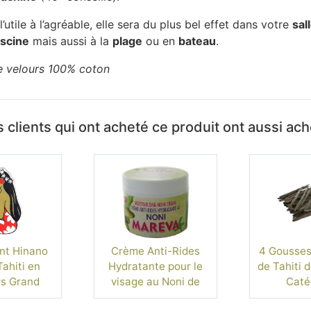
l’utile à l’agréable, elle sera du plus bel effet dans votre
sal
iscine
mais aussi à la
plage
ou en
bateau
.
e velours 100% coton
 clients qui ont acheté ce produit ont aussi ac
nt Hinano
Crème Anti-Rides
4 Gousses 
ahiti en
Hydratante pour le
de Tahiti 
s Grand
visage au Noni de
Caté
mat
Tahiti - 60ml