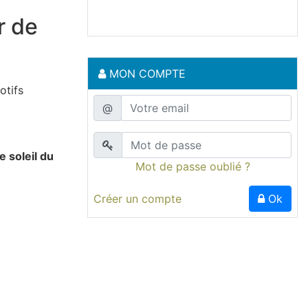
r de
MON COMPTE
otifs
@
 soleil du
Mot de passe oublié ?
Créer un compte
Ok