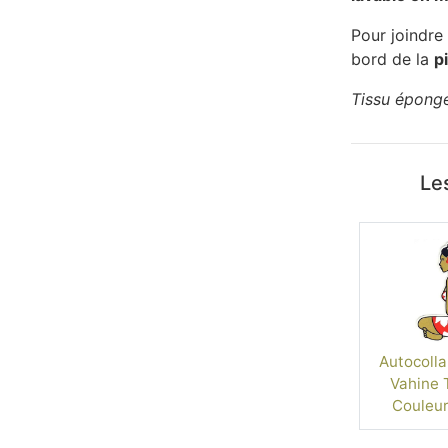
Pour joindre 
bord de la
p
Tissu épong
Les
Autocolla
Vahine T
Couleur
For