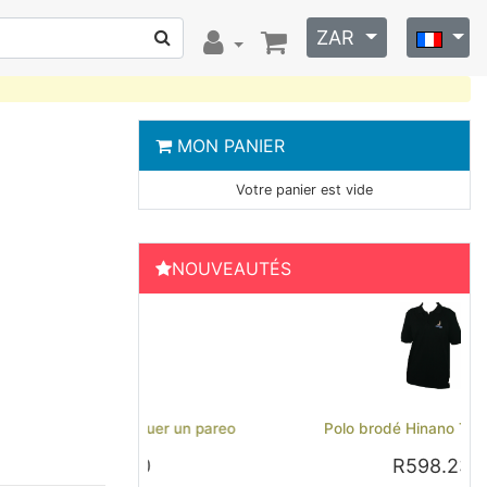
ZAR
MON PANIER
Votre panier est vide
NOUVEAUTÉS
Previous
Next
Polo brodé Hinano Tahiti - Noir
R598.23