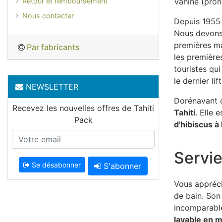
Retour et remboursement
Vahine (pron
Nous contacter
Depuis 1955 
Nous devons 
premières ma
Par fabricants
les première
touristes qui
le dernier li
NEWSLETTER
Dorénavant 
Recevez les nouvelles offres de Tahiti
Tahiti
. Elle 
Pack
d'hibiscus à l
Servie
Se désabonner
S'abonner
Vous appréc
de bain. So
incomparabl
lavable en 