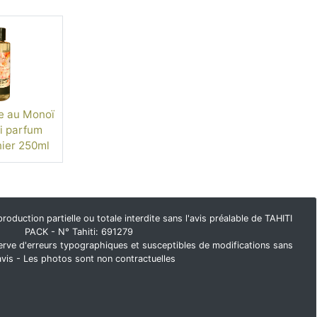
e au Monoï
i parfum
ier 250ml
duction partielle ou totale interdite sans l'avis préalable de TAHITI
PACK - N° Tahiti: 691279
rve d'erreurs typographiques et susceptibles de modifications sans
avis - Les photos sont non contractuelles