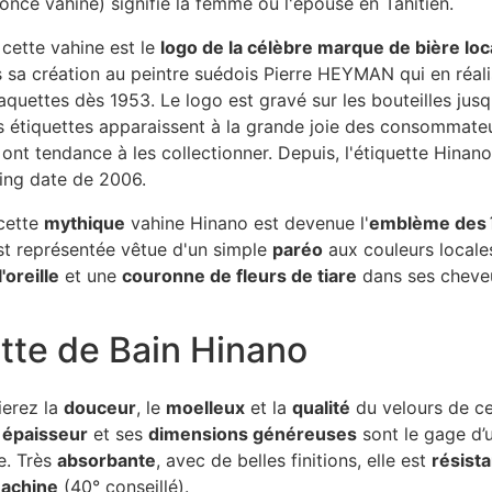
oncé vahiné) signifie la femme ou l'épouse en Tahitien.
cette vahine est le
logo de la célèbre marque de bière lo
sa création au peintre suédois Pierre HEYMAN qui en réali
quettes dès 1953. Le logo est gravé sur les bouteilles jus
s étiquettes apparaissent à la grande joie des consommate
 ont tendance à les collectionner. Depuis, l'étiquette Hinan
fting date de 2006.
cette
mythique
vahine Hinano est devenue l'
emblème des î
est représentée vêtue d'un simple
paréo
aux couleurs locale
'oreille
et une
couronne de fleurs de tiare
dans ses cheve
tte de Bain Hinano
ierez la
douceur
, le
moelleux
et la
qualité
du velours de ce
n
épaisseur
et ses
dimensions généreuses
sont le gage d’
e. Très
absorbante
, avec de belles finitions, elle est
résist
machine
(40° conseillé).