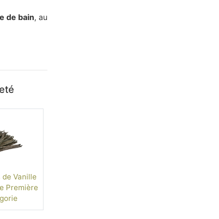
le de bain
, au
heté
de Vanille
de Première
gorie