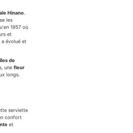
cale Hinano
.
se les
qu'en 1957 où
urs et
o a évolué et
les de
s, une
fleur
ux longs.
tte serviette
un confort
ante
et