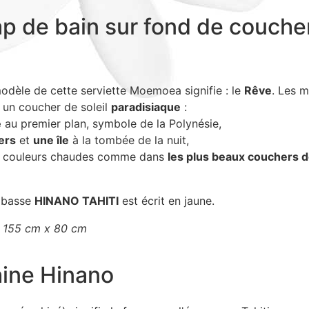
p de bain sur fond de couche
dèle de cette serviette Moemoea signifie : le
Rêve
. Les m
 un coucher de soleil
paradisiaque
:
e
au premier plan, symbole de la Polynésie,
ers
et
une île
à la tombée de la nuit,
ux couleurs chaudes comme dans
les plus beaux couchers de
e basse
HINANO TAHITI
est écrit en jaune.
: 155 cm x 80 cm
hine Hinano