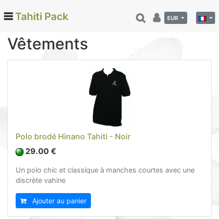
Tahiti Pack
EUR
Vêtements
Categories
Monoi de Tahiti (66)
Tamanu (12)
Noix de coco (24)
Vanille de Tahiti (26)
Polo brodé Hinano Tahiti - Noir
Soins et beauté (78)
29.00 €
Hinano (41)
Accessoires divers (8)
Un polo chic et classique à manches courtes avec une
discrète vahine
Autocollants (8)
Boissons et accessoires (14)
Ajouter au panier
Collector (4)
Textile et accessoires (4)