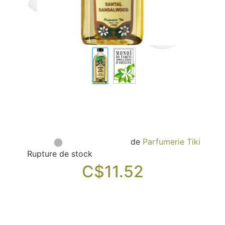
Sacs, Bijoux et Accessoires (33)
Textile (27)
Loisirs (19)
Nos Box (12)
Promotions
Nouveautés
Informations
Retour et remboursement
Nous contacter
de
Parfumerie Tiki
Rupture de stock
C$
11.52