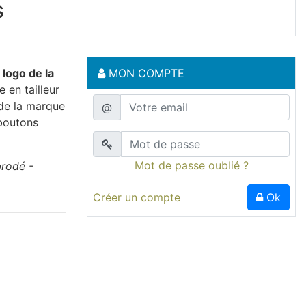
s
e
logo de la
MON COMPTE
 en tailleur
 de la marque
@
 boutons
Mot de passe oublié ?
brodé -
Créer un compte
Ok