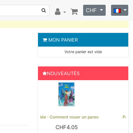
CHF
MON PANIER
Votre panier est vide
NOUVEAUTÉS
Previous
Next
t nouer un pareo
Polo brodé Hinano Tahiti - Noir
4.05
CHF27.29