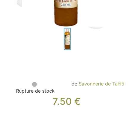
Sacs, Bijoux et Accessoires (33)
Textile (27)
Loisirs (19)
Nos Box (12)
Promotions
Nouveautés
Informations
Retour et remboursement
Nous contacter
de
Savonnerie de Tahiti
Rupture de stock
7.50
€