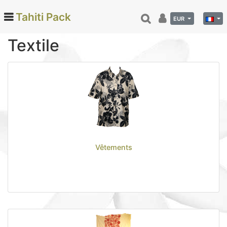
Tahiti Pack
EUR
Textile
Categories
Monoi de Tahiti (66)
Tamanu (12)
Noix de coco (24)
Vanille de Tahiti (26)
Soins et beauté (78)
Vêtements
Hinano (41)
Epicerie fine (72)
Calendriers et agenda (6)
Danse tahitienne (29)
Décoration (22)