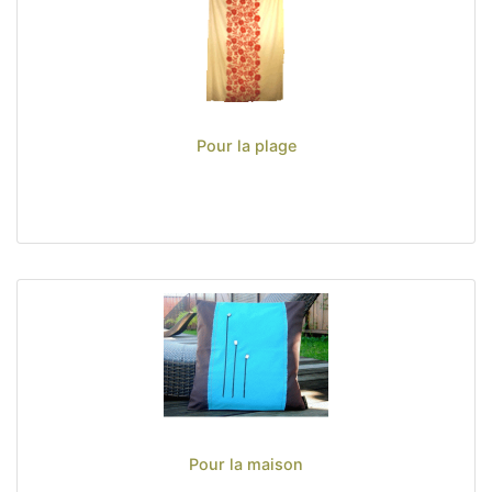
Sacs, Bijoux et Accessoires (33)
Textile (27)
Vêtements (4)
Pour la plage (11)
Pour la maison (12)
Pour la plage
Loisirs (19)
Nos Box (12)
Promotions
Nouveautés
Informations
Retour et remboursement
Nous contacter
Pour la maison