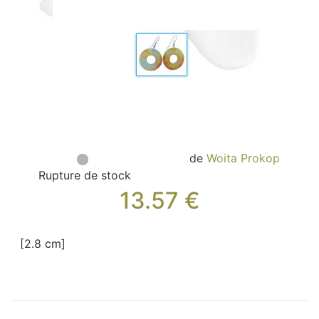
Sacs, Bijoux et Accessoires (33)
Textile (27)
Loisirs (19)
Nos Box (12)
Promotions
Nouveautés
Informations
de
Woita Prokop
Retour et remboursement
Rupture de stock
Nous contacter
13.57
€
[2.8 cm]