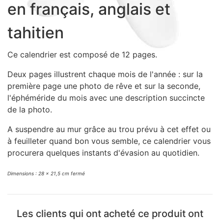
en français, anglais et
Sacs, Bijoux et Accessoires (33)
Textile (27)
tahitien
Loisirs (19)
Nos Box (12)
Ce calendrier est composé de 12 pages.
Promotions
Deux pages illustrent chaque mois de l'année : sur la
Nouveautés
première page une photo de rêve et sur la seconde,
Informations
l'éphéméride du mois avec une description succincte
de la photo.
Retour et remboursement
Nous contacter
A suspendre au mur grâce au trou prévu à cet effet ou
à feuilleter quand bon vous semble, ce calendrier vous
procurera quelques instants d'évasion au quotidien.
Dimensions : 28 x 21,5 cm fermé
Les clients qui ont acheté ce produit ont