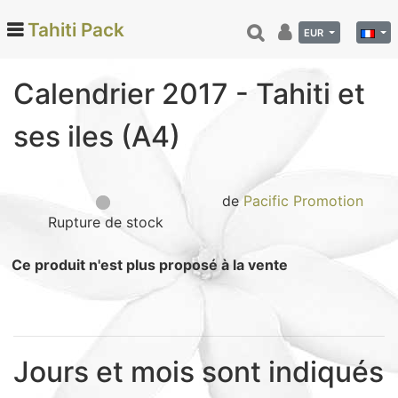
Tahiti Pack
EUR
Calendrier 2017 - Tahiti et
Categories
ses iles (A4)
Monoi de Tahiti (66)
Tamanu (12)
Noix de coco (24)
de
Pacific Promotion
Rupture de stock
Vanille de Tahiti (26)
Soins et beauté (78)
Ce produit n'est plus proposé à la vente
Hinano (41)
Epicerie fine (72)
Calendriers et agenda (6)
Danse tahitienne (29)
Jours et mois sont indiqués
Décoration (22)