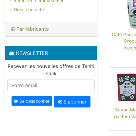
Retour et remboursement
Nous contacter
Par fabricants
Café Paradi
Produ
d'exc
NEWSLETTER
Recevez les nouvelles offres de Tahiti
Pack
Se désabonner
S'abonner
Savon Mon
parfum Van