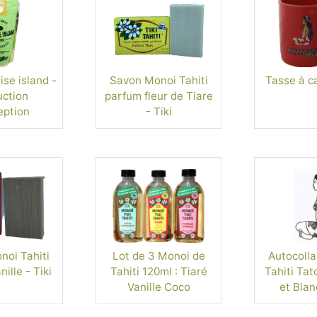
se island -
Savon Monoi Tahiti
Tasse à c
ction
parfum fleur de Tiare
eption
- Tiki
oi Tahiti
Lot de 3 Monoi de
Autocolla
ille - Tiki
Tahiti 120ml : Tiaré
Tahiti Tat
Vanille Coco
et Blan
For