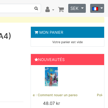
SEK
MON PANIER
(A4)
Votre panier est vide
NOUVEAUTÉS
Previous
Next
nt nouer un pareo
Polo brodé Hinano Tahiti - Noir
07 kr
324.16 kr