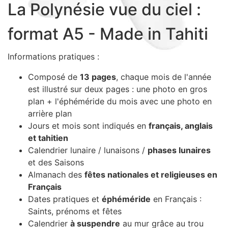
La Polynésie vue du ciel :
Sacs, Bijoux et Accessoires (33)
Textile (27)
format A5 - Made in Tahiti
Loisirs (19)
Nos Box (12)
Informations pratiques :
Promotions
Composé de
13 pages
, chaque mois de l'année
Nouveautés
est illustré sur deux pages : une photo en gros
Informations
plan + l'éphéméride du mois avec une photo en
arrière plan
Retour et remboursement
Jours et mois sont indiqués en
français, anglais
Nous contacter
et tahitien
Calendrier lunaire / lunaisons /
phases lunaires
et des Saisons
Almanach des
fêtes nationales et religieuses en
Français
Dates pratiques et
éphéméride
en Français :
Saints, prénoms et fêtes
Calendrier
à suspendre
au mur grâce au trou