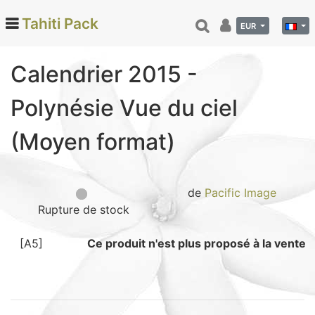
Tahiti Pack
EUR
Calendrier 2015 -
Categories
Polynésie Vue du ciel
Monoi de Tahiti (66)
(Moyen format)
Tamanu (12)
Noix de coco (24)
Vanille de Tahiti (26)
de
Pacific Image
Soins et beauté (78)
Rupture de stock
Hinano (41)
Epicerie fine (72)
[A5]
Ce produit n'est plus proposé à la vente
Calendriers et agenda (6)
Danse tahitienne (29)
Décoration (22)