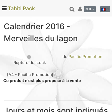
Tahiti Pack
EUR
Calendrier 2016 -
Categories
Merveilles du lagon
Monoi de Tahiti (66)
Tamanu (12)
Noix de coco (24)
de
Pacific Promotion
Rupture de stock
Vanille de Tahiti (26)
Soins et beauté (78)
[A4 - Pacific Promotion]
Hinano (41)
Ce produit n'est plus proposé à la vente
Epicerie fine (72)
Calendriers et agenda (6)
Danse tahitienne (29)
Jours et mois sont indiqués
Décoration (22)