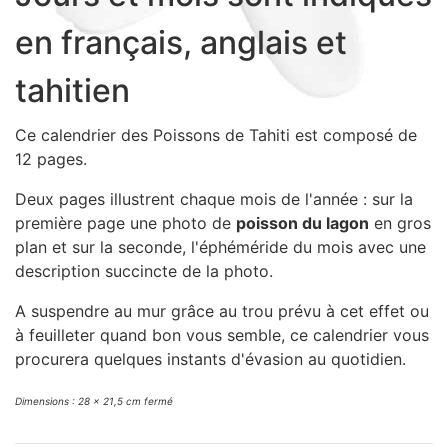
Sacs, Bijoux et Accessoires (33)
en français, anglais et
Textile (27)
Loisirs (19)
tahitien
Nos Box (12)
Ce calendrier des Poissons de Tahiti est composé de
Promotions
12 pages.
Nouveautés
Informations
Deux pages illustrent chaque mois de l'année : sur la
première page une photo de
poisson du lagon
en gros
Retour et remboursement
plan et sur la seconde, l'éphéméride du mois avec une
Nous contacter
description succincte de la photo.
A suspendre au mur grâce au trou prévu à cet effet ou
à feuilleter quand bon vous semble, ce calendrier vous
procurera quelques instants d'évasion au quotidien.
Dimensions : 28 x 21,5 cm fermé