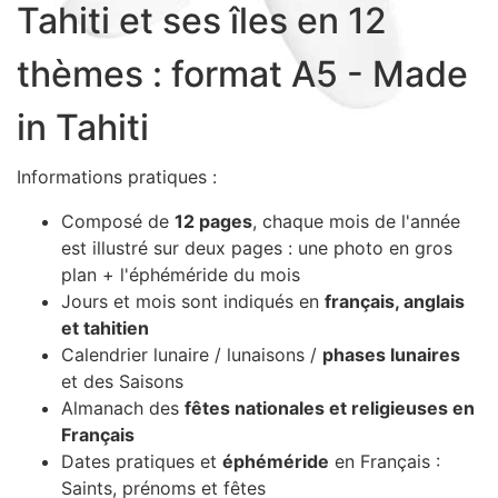
Tahiti et ses îles en 12
Sacs, Bijoux et Accessoires (33)
Textile (27)
thèmes : format A5 - Made
Loisirs (19)
in Tahiti
Nos Box (12)
Promotions
Informations pratiques :
Nouveautés
Informations
Composé de
12 pages
, chaque mois de l'année
est illustré sur deux pages : une photo en gros
Retour et remboursement
plan + l'éphéméride du mois
Nous contacter
Jours et mois sont indiqués en
français, anglais
et tahitien
Calendrier lunaire / lunaisons /
phases lunaires
et des Saisons
Almanach des
fêtes nationales et religieuses en
Français
Dates pratiques et
éphéméride
en Français :
Saints, prénoms et fêtes