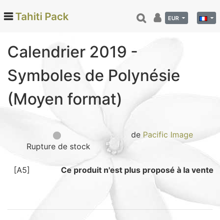
Tahiti Pack
EUR
Calendrier 2019 -
Categories
Symboles de Polynésie
Monoi de Tahiti (66)
(Moyen format)
Tamanu (12)
Noix de coco (24)
Vanille de Tahiti (26)
de
Pacific Image
Soins et beauté (78)
Rupture de stock
Hinano (41)
Epicerie fine (72)
[A5]
Ce produit n'est plus proposé à la vente
Calendriers et agenda (6)
Danse tahitienne (29)
Décoration (22)