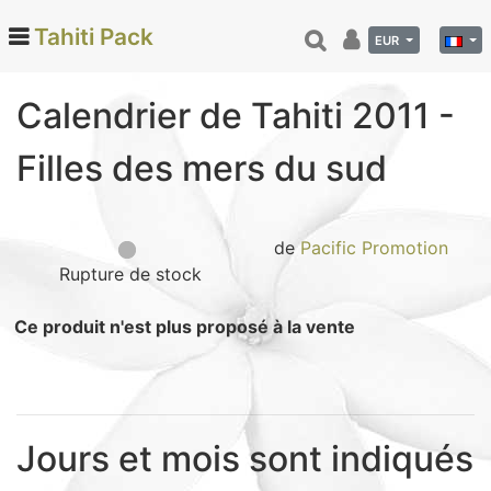
Tahiti Pack
EUR
Calendrier de Tahiti 2011 -
Categories
Filles des mers du sud
Monoi de Tahiti (66)
Tamanu (12)
Noix de coco (24)
de
Pacific Promotion
Rupture de stock
Vanille de Tahiti (26)
Soins et beauté (78)
Ce produit n'est plus proposé à la vente
Hinano (41)
Epicerie fine (72)
Calendriers et agenda (6)
Danse tahitienne (29)
Jours et mois sont indiqués
Décoration (22)