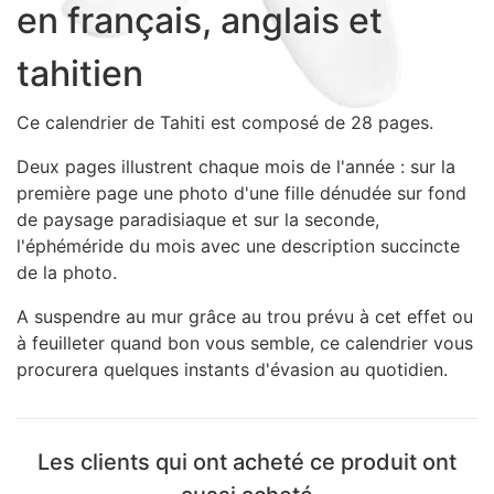
en français, anglais et
Sacs, Bijoux et Accessoires (33)
Textile (27)
tahitien
Loisirs (19)
Nos Box (12)
Ce calendrier de Tahiti est composé de 28 pages.
Promotions
Deux pages illustrent chaque mois de l'année : sur la
Nouveautés
première page une photo d'une fille dénudée sur fond
Informations
de paysage paradisiaque et sur la seconde,
l'éphéméride du mois avec une description succincte
Retour et remboursement
de la photo.
Nous contacter
A suspendre au mur grâce au trou prévu à cet effet ou
à feuilleter quand bon vous semble, ce calendrier vous
procurera quelques instants d'évasion au quotidien.
Les clients qui ont acheté ce produit ont