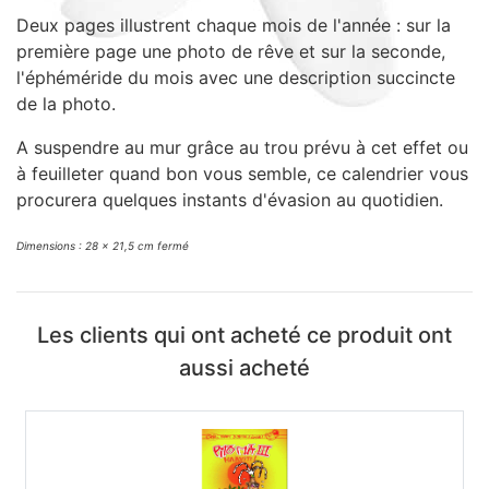
Sacs, Bijoux et Accessoires (33)
Deux pages illustrent chaque mois de l'année : sur la
première page une photo de rêve et sur la seconde,
Textile (27)
l'éphéméride du mois avec une description succincte
Loisirs (19)
de la photo.
Nos Box (12)
A suspendre au mur grâce au trou prévu à cet effet ou
Promotions
à feuilleter quand bon vous semble, ce calendrier vous
Nouveautés
procurera quelques instants d'évasion au quotidien.
Informations
Retour et remboursement
Dimensions : 28 x 21,5 cm fermé
Nous contacter
Les clients qui ont acheté ce produit ont
aussi acheté