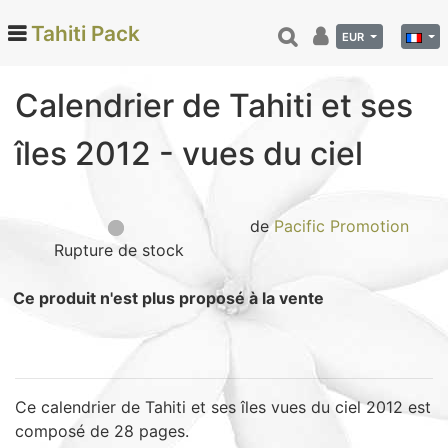
Tahiti Pack
EUR
Calendrier de Tahiti et ses
Categories
îles 2012 - vues du ciel
Monoi de Tahiti (66)
Tamanu (12)
Noix de coco (24)
de
Pacific Promotion
Rupture de stock
Vanille de Tahiti (26)
Soins et beauté (78)
Ce produit n'est plus proposé à la vente
Hinano (41)
Epicerie fine (72)
Calendriers et agenda (6)
Danse tahitienne (29)
Ce calendrier de Tahiti et ses îles vues du ciel 2012 est
composé de 28 pages.
Décoration (22)