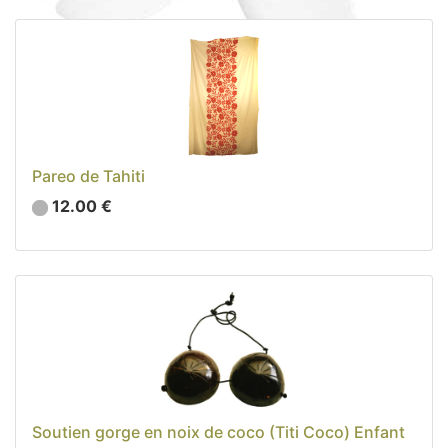
Accessoires (12)
Décoration (22)
Sacs, Bijoux et Accessoires (33)
Textile (27)
Loisirs (19)
Nos Box (12)
Pareo de Tahiti
Promotions
12.00 €
Nouveautés
Informations
Retour et remboursement
Nous contacter
Soutien gorge en noix de coco (Titi Coco) Enfant