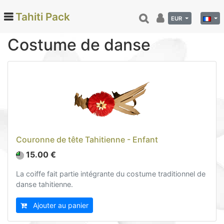
Tahiti Pack
EUR
Costume de danse
Categories
Monoi de Tahiti (66)
Tamanu (12)
Noix de coco (24)
Vanille de Tahiti (26)
Couronne de tête Tahitienne - Enfant
Soins et beauté (78)
15.00 €
Hinano (41)
Epicerie fine (72)
La coiffe fait partie intégrante du costume traditionnel de
danse tahitienne.
Calendriers et agenda (6)
Danse tahitienne (29)
Ajouter au panier
Costume de danse (17)