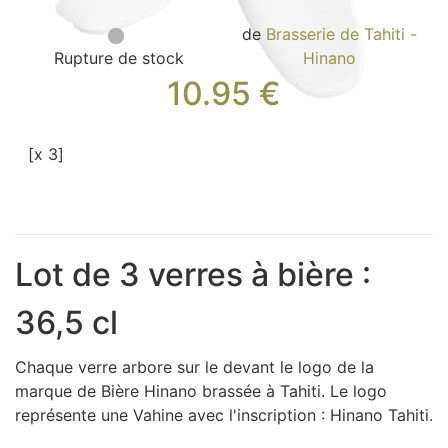
Sacs, Bijoux et Accessoires (33)
de
Brasserie de Tahiti -
Textile (27)
Rupture de stock
Hinano
Loisirs (19)
10.95
€
Nos Box (12)
Promotions
[x 3]
Nouveautés
Informations
Retour et remboursement
Nous contacter
Lot de 3 verres à bière :
36,5 cl
Chaque verre arbore sur le devant le logo de la
marque de Bière Hinano brassée à Tahiti. Le logo
représente une Vahine avec l'inscription : Hinano Tahiti.