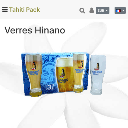
Tahiti Pack
EUR
Verres Hinano
Categories
Monoi de Tahiti (66)
Tamanu (12)
Noix de coco (24)
Vanille de Tahiti (26)
Soins et beauté (78)
Hinano (41)
Epicerie fine (72)
Calendriers et agenda (6)
Danse tahitienne (29)
Décoration (22)