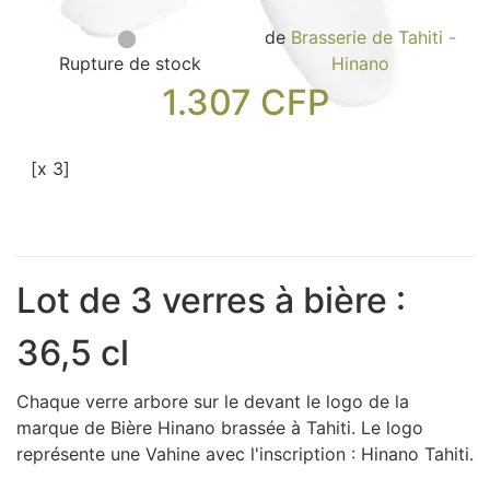
Sacs, Bijoux et Accessoires (33)
de
Brasserie de Tahiti -
Textile (27)
Rupture de stock
Hinano
Loisirs (19)
1.307
CFP
Nos Box (12)
Promotions
[x 3]
Nouveautés
Informations
Retour et remboursement
Nous contacter
Lot de 3 verres à bière :
36,5 cl
Chaque verre arbore sur le devant le logo de la
marque de Bière Hinano brassée à Tahiti. Le logo
représente une Vahine avec l'inscription : Hinano Tahiti.