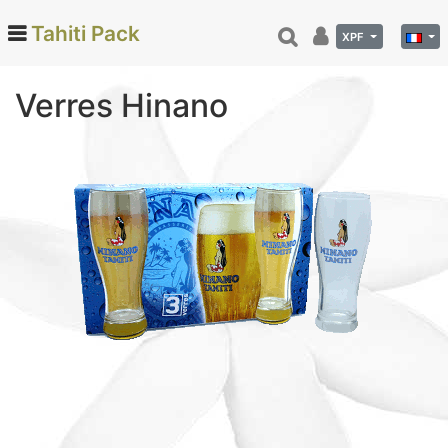
Tahiti Pack
XPF
Verres Hinano
Categories
Monoi de Tahiti (66)
Tamanu (12)
Noix de coco (24)
Vanille de Tahiti (26)
Soins et beauté (78)
Hinano (41)
Epicerie fine (72)
Calendriers et agenda (6)
Danse tahitienne (29)
Décoration (22)