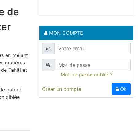
re de
ter
MON COMPTE
@
es en mêlant
es matières
de Tahiti et
Mot de passe oublié ?
Créer un compte
Ok
le naturel
on ciblée