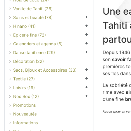
Une ea
Vanille de Tahiti (26)
Soins et beauté (78)
Tahiti
Hinano (41)
Epicerie fine (72)
partou
Calendriers et agenda (6)
Depuis 1946 
Danse tahitienne (29)
son
savoir f
Décoration (22)
premières tel
Sacs, Bijoux et Accessoires (33)
ses îles dan
Textile (27)
La sobriété d
Loisirs (19)
rime avec
si
Nos Box (12)
d’une fine
br
Promotions
Flacon spray en ver
Nouveautés
Informations