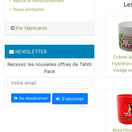
Retour et remboursement
Les
Nous contacter
Par fabricants
NEWSLETTER
Crème An
Hydratant
Recevez les nouvelles offres de Tahiti
visage a
Pack
Tahiti
Se désabonner
S'abonner
Mug Hina