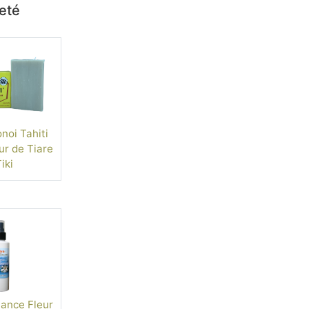
heté
oi Tahiti
ur de Tiare
iki
ance Fleur