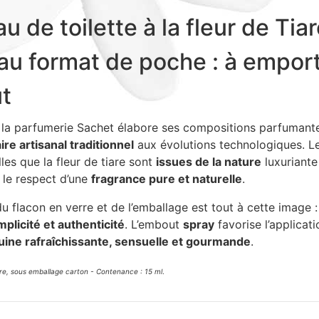
u de toilette à la fleur de Tia
 au format de poche : à empor
t
la parfumerie Sachet élabore ses compositions parfumant
aire artisanal traditionnel
aux évolutions technologiques. L
les que la fleur de tiare sont
issues de la nature
luxuriante 
s le respect d’une
fragrance pure et naturelle
.
u flacon en verre et de l’emballage est tout à cette image : 
mplicité et authenticité
. L’embout
spray
favorise l’applicati
uine rafraîchissante, sensuelle et gourmande
.
re, sous emballage carton - Contenance : 15 ml
.