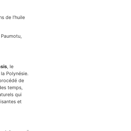
s de l’huile
 Paumotu,
nsis
, le
la Polynésie.
 procédé de
 des temps,
turels qui
isantes et