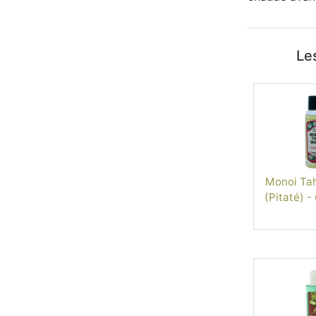
Les
Monoi Tah
(Pitaté) - 