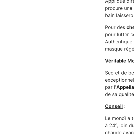
Appliqué di
procure une 
bain laissero
Pour des
ch
pour lutter c
Authentique s
masque régé
Véritable Mo
Secret de be
exceptionnel
par l'
Appella
de sa qualité
Conseil
:
Le monoï a te
à 24°, loin d
chaude avant 