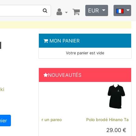
EUR
MON PANIER
l
Votre panier est vide
NOUVEAUTÉS
ki
Previous
Next
Polo brodé Hinano Tahiti - Noir
ier
29.00 €