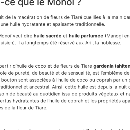
-ce que le Monoï ?
it de la macération de fleurs de Tiaré cueillies à la main dan
une huile hydratante et apaisante traditionnelle.
 Monoï veut dire
huile sacrée
et
huile parfumée
(Manogi en
isien). Il a longtemps été réservé aux Arii, la noblesse.
partir d’huile de coco et de fleurs de Tiare
gardenia tahite
le de pureté, de beauté et de sensualité, est l’emblème de 
n bouton sont associées à l’huile de coco ou coprah par un
raditionnel et ancestral. Ainsi, cette huile est depuis la nuit
 soin de beauté au quotidien issu de produits végétaux et na
ertus hydratantes de l’huile de coprah et les propriétés apa
 de la fleur de Tiare.