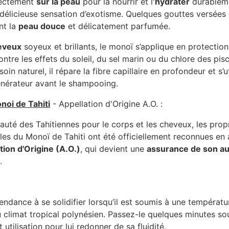
rectement
sur la peau
pour la nourrir et l'
hydrater
durableme
délicieuse sensation d’exotisme. Quelques gouttes versées 
nt la
peau douce
et délicatement parfumée.
eveux
soyeux et brillants, le monoï s’applique en protection 
ontre les effets du soleil, du sel marin ou du chlore des pisc
oin naturel, il répare la fibre capillaire en profondeur et s’ut
nérateur avant le shampooing.
noi de Tahiti
- Appellation d'Origine A.O. :
auté des Tahitiennes pour le corps et les cheveux, les prop
les du Monoï de Tahiti ont été officiellement reconnues en a
tion d'Origine (A.O.)
, qui devient une
assurance de son au
.
ndance à se solidifier lorsqu’il est soumis à une températur
u climat tropical polynésien. Passez-le quelques minutes sou
utilisation pour lui redonner de sa fluidité.