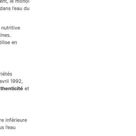
nt, le monoï
dans l’eau du
nutritive
ines.
ilise en
riétés
vril 1992,
thenticité
et
e inférieure
s l’eau