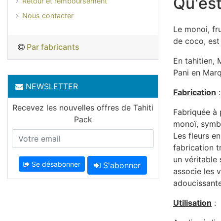
Qu'est
Retour et remboursement
Nous contacter
Le monoi, fru
de coco, est 
Par fabricants
En tahitien,
Pani en Marqu
NEWSLETTER
Fabrication
:
Recevez les nouvelles offres de Tahiti
Fabriquée à 
Pack
monoï, symbo
Les fleurs e
fabrication t
un véritable
Se désabonner
S'abonner
associe les v
adoucissantes
Utilisation
: