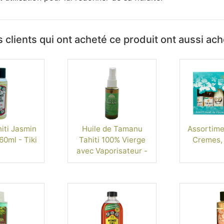
 clients qui ont acheté ce produit ont aussi ac
iti Jasmin
Huile de Tamanu
Assortime
60ml - Tiki
Tahiti 100% Vierge
Cremes, 
avec Vaporisateur -
60ml