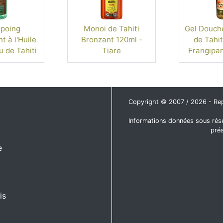
poing
Monoi de Tahiti
Gel Douch
 à l'Huile
Bronzant 120ml -
de Tahit
 de Tahiti
Tiare
Frangipan
 ml
Copyright © 2007 / 2026 - Repro
Informations données sous rése
pré
e
is