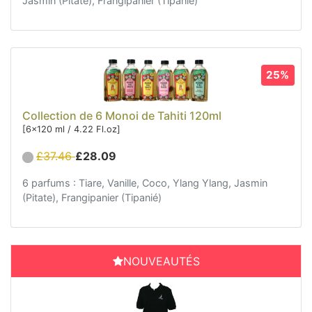
Jasmin (Pitate), Frangipanier (Tipanié)
25%
Collection de 6 Monoi de Tahiti 120ml
[6x120 ml / 4.22 Fl.oz]
£37.46
£28.09
6 parfums : Tiare, Vanille, Coco, Ylang Ylang, Jasmin
(Pitate), Frangipanier (Tipanié)
NOUVEAUTÉS