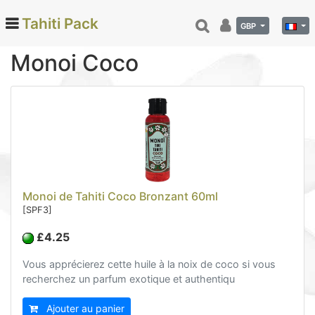
Tahiti Pack
GBP
Monoi Coco
Categories
Monoi de Tahiti (66)
Monoi Tiare (18)
Monoi Coco (9)
Monoi Vanille (12)
Monoi Parfums Exotiques (14)
Monoi de Tahiti Coco Bronzant 60ml
Monoi bronzants (7)
[SPF3]
Les lots (6)
£4.25
Tamanu (12)
Vous apprécierez cette huile à la noix de coco si vous
Noix de coco (24)
recherchez un parfum exotique et authentiqu
Vanille de Tahiti (26)
Ajouter au panier