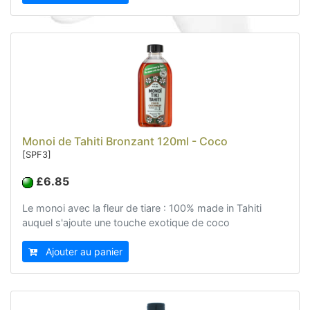
Soins et beauté (78)
Hinano (41)
Epicerie fine (72)
Calendriers et agenda (6)
Danse tahitienne (29)
Décoration (22)
Sacs, Bijoux et Accessoires (33)
Monoi de Tahiti Bronzant 120ml - Coco
Textile (27)
[SPF3]
Loisirs (19)
£6.85
Nos Box (12)
Le monoi avec la fleur de tiare : 100% made in Tahiti
Promotions
auquel s'ajoute une touche exotique de coco
Nouveautés
Informations
Ajouter au panier
Retour et remboursement
Nous contacter