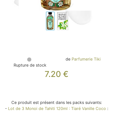
Sacs, Bijoux et Accessoires (33)
Textile (27)
Loisirs (19)
Nos Box (12)
Promotions
Nouveautés
Informations
Retour et remboursement
de
Parfumerie Tiki
Nous contacter
Rupture de stock
7.20
€
Ce produit est présent dans les packs suivants:
-
Lot de 3 Monoi de Tahiti 120ml : Tiaré Vanille Coco
: