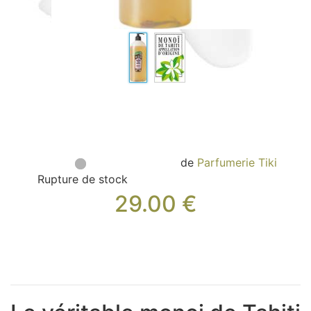
Sacs, Bijoux et Accessoires (33)
Textile (27)
Loisirs (19)
Nos Box (12)
Promotions
Nouveautés
Informations
Retour et remboursement
de
Parfumerie Tiki
Nous contacter
Rupture de stock
29.00
€