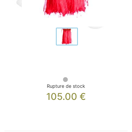
Sacs, Bijoux et Accessoires (33)
Textile (27)
Loisirs (19)
Nos Box (12)
Promotions
Nouveautés
Informations
Retour et remboursement
Nous contacter
Rupture de stock
105.00
€