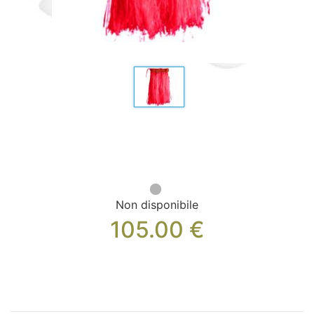
Borsa, Gioielli e Accessori (33)
Tessile (27)
Svaghi (19)
Le nostre Box (12)
Promozioni
Novità
Informazioni
Reso e rimborso
Contattaci
Non disponibile
105.00
€