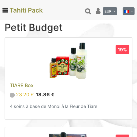
Tahiti Pack
EUR
Petit Budget
Categories
19%
Monoi de Tahiti (66)
Tamanu (12)
Noix de coco (24)
Vanille de Tahiti (26)
TIARE Box
Soins et beauté (78)
23.20 €
18.86 €
Hinano (41)
Epicerie fine (72)
4 soins à base de Monoi à la Fleur de Tiare
Calendriers et agenda (6)
Danse tahitienne (29)
Décoration (22)