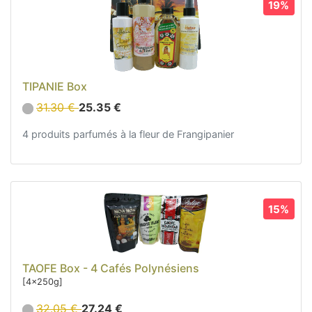
19%
Sacs, Bijoux et Accessoires (33)
Textile (27)
Loisirs (19)
Nos Box (12)
TIPANIE Box
Petit Budget (4)
31.30 €
25.35 €
Budget Moyen (4)
Luxe (4)
4 produits parfumés à la fleur de Frangipanier
Promotions
Nouveautés
Informations
15%
Retour et remboursement
Nous contacter
TAOFE Box - 4 Cafés Polynésiens
[4x250g]
32.05 €
27.24 €