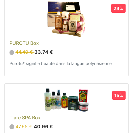
Sacs, Bijoux et Accessoires (33)
24%
Textile (27)
Loisirs (19)
Nos Box (12)
Petit Budget (4)
PUROTU Box
Budget Moyen (4)
44.40 €
33.74 €
Luxe (4)
Purotu* signifie beauté dans la langue polynésienne
Promotions
Nouveautés
Informations
Retour et remboursement
15%
Nous contacter
Tiare SPA Box
47.95 €
40.96 €