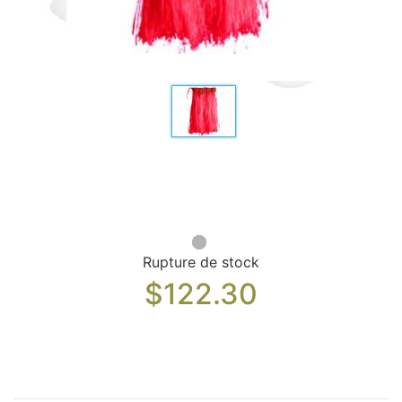
Sacs, Bijoux et Accessoires (33)
Textile (27)
Loisirs (19)
Nos Box (12)
Promotions
Nouveautés
Informations
Retour et remboursement
Nous contacter
Rupture de stock
$
122.30