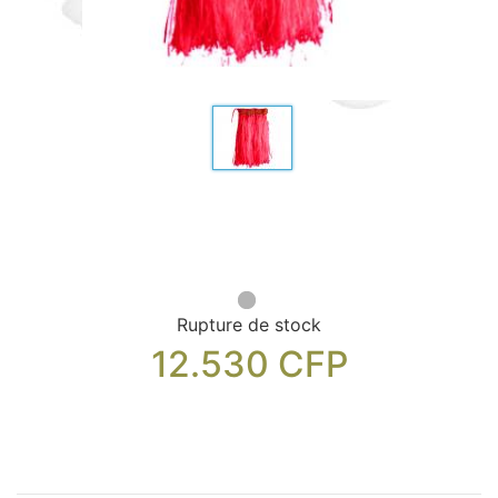
Sacs, Bijoux et Accessoires (33)
Textile (27)
Loisirs (19)
Nos Box (12)
Promotions
Nouveautés
Informations
Retour et remboursement
Nous contacter
Rupture de stock
12.530
CFP