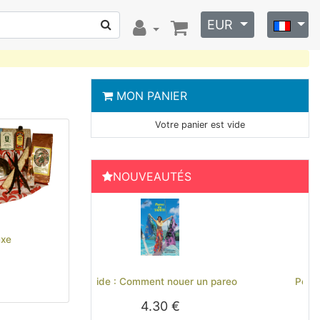
EUR
MON PANIER
Votre panier est vide
NOUVEAUTÉS
xe
Previous
Next
 nouer un pareo
Polo brodé Hinano Tahiti - Noir
0 €
29.00 €