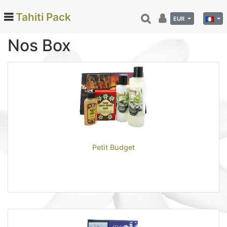
Tahiti Pack
EUR
Nos Box
Categories
Monoi de Tahiti (66)
Tamanu (12)
Noix de coco (24)
Vanille de Tahiti (26)
Soins et beauté (78)
Petit Budget
Hinano (41)
Epicerie fine (72)
Calendriers et agenda (6)
Danse tahitienne (29)
Décoration (22)