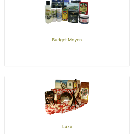
Sacs, Bijoux et Accessoires (33)
Textile (27)
Loisirs (19)
Nos Box (12)
Budget Moyen
Petit Budget (4)
Budget Moyen (4)
Luxe (4)
Promotions
Nouveautés
Informations
Retour et remboursement
Nous contacter
Luxe