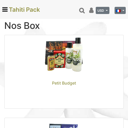
Tahiti Pack
USD
Nos Box
Categories
Monoi de Tahiti (66)
Tamanu (12)
Noix de coco (24)
Vanille de Tahiti (26)
Soins et beauté (78)
Petit Budget
Hinano (41)
Epicerie fine (72)
Calendriers et agenda (6)
Danse tahitienne (29)
Décoration (22)