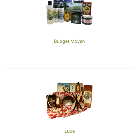
Sacs, Bijoux et Accessoires (33)
Textile (27)
Loisirs (19)
Nos Box (12)
Budget Moyen
Petit Budget (4)
Budget Moyen (4)
Luxe (4)
Promotions
Nouveautés
Informations
Retour et remboursement
Nous contacter
Luxe