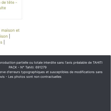
de tête -
lte
|
maison et
ison
|
ns
|
duction partielle ou totale interdite sans l'avis préalable de TAHITI
PACK - N° Tahiti: 691279
rve d'erreurs typographiques et susceptibles de modifications sans
avis - Les photos sont non contractuelles