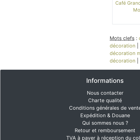
Café Grand
Mo
Mots clefs
:
décoration
|
décoration 
décoration
|
Informations
Nous contacter
Charte qualité
Conditions générales de vent
Expédition & Douane
Qui sommes nous ?
Retour et remboursement
TVA à payer à réception du col