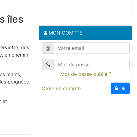
s îles
MON COMPTE
erviette, des
@
te, en chemin
Mot de passe oublié ?
les mains,
 les poignées
Créer un compte
Ok
r et