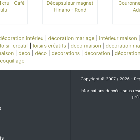
 cru - Café
Décapsuleur magnet
Couronne 
ulu
Hinano - Rond
Adu
décoration intérieu
|
décoration mariage
|
intérieur maison
loisir creatif
|
loisirs créatifs
|
deco maison
|
decoration ma
maison
|
deco
|
déco
|
decorations
|
decoration
|
décoratio
coquillage
Copyright © 2007 / 2026 - Repro
Informations données sous rése
pré
e
is