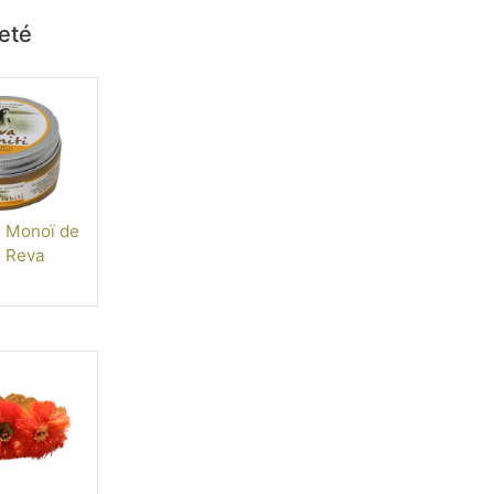
heté
 Monoï de
i Reva