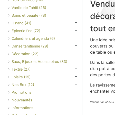
Vendu 
Vanille de Tahiti (26)
décora
Soins et beauté (78)
Hinano (41)
tout e
Epicerie fine (72)
Calendriers et agenda (6)
Une idée orig
couverts ou 
Danse tahitienne (29)
de table ou 
Décoration (22)
Sacs, Bijoux et Accessoires (33)
Dans la salle
d’un pot à c
Textile (27)
des portes d
Loisirs (19)
Nos Box (12)
Le ravissemen
enchanter vo
Promotions
Nouveautés
Vendus par lot de 6 
Informations