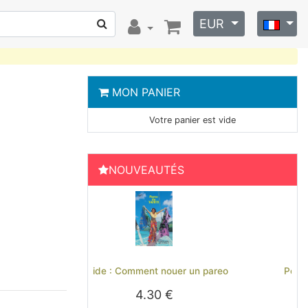
EUR
MON PANIER
Votre panier est vide
NOUVEAUTÉS
Previous
Next
Polo brodé Hinano Tahiti - Noir
29.00 €