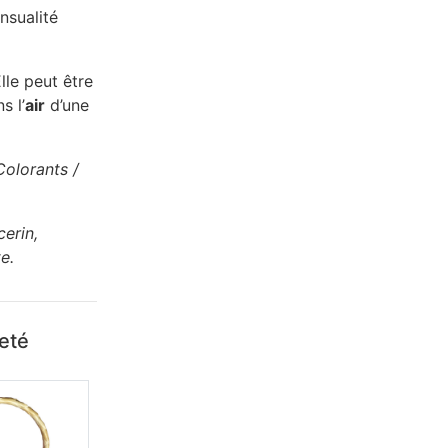
nsualité
Elle peut être
s l’
air
d’une
Colorants /
erin,
e.
heté