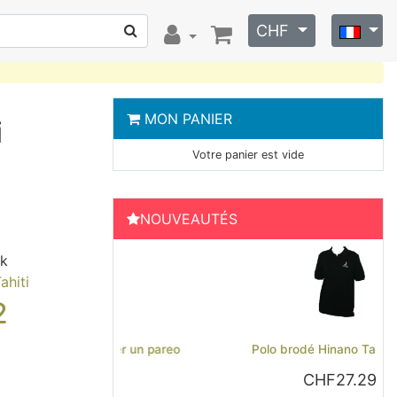
CHF
MON PANIER
i
Votre panier est vide
NOUVEAUTÉS
ck
ahiti
2
Previous
Next
Polo brodé Hinano Tahiti - Noir
CHF27.29