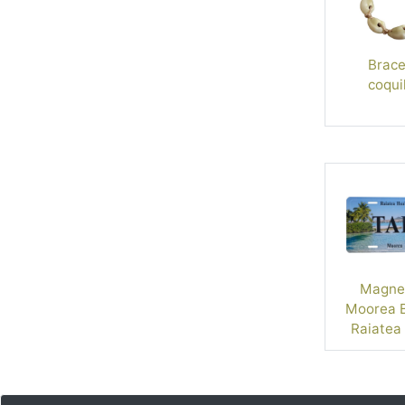
Brace
coqui
Magnet
Moorea B
Raiatea
Rang