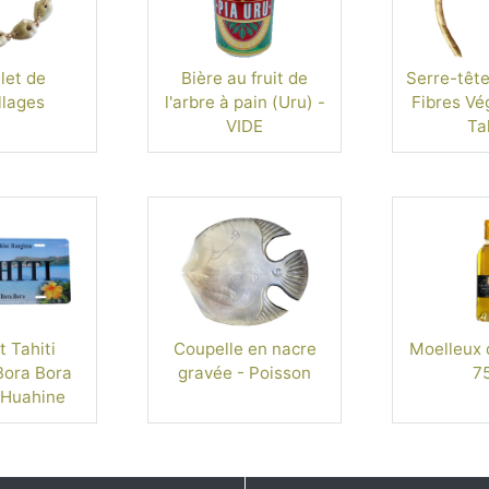
let de
Bière au fruit de
Serre-tête
llages
l'arbre à pain (Uru) -
Fibres Vé
VIDE
Tah
 Tahiti
Coupelle en nacre
Moelleux 
ora Bora
gravée - Poisson
75
 Huahine
iroa