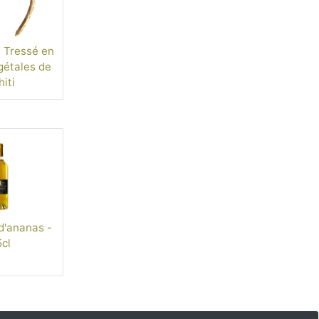
 Tressé en
gétales de
iti
d'ananas -
cl