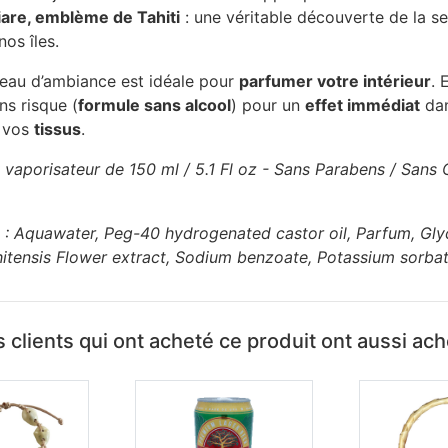
iare, emblème de Tahiti
: une véritable découverte de la se
os îles.
 l’eau d’ambiance est idéale pour
parfumer votre intérieur
. 
ns risque (
formule sans alcool
) pour un
effet immédiat
dan
 vos
tissus
.
 vaporisateur de 150 ml / 5.1 Fl oz - Sans Parabens / Sans 
: Aquawater, Peg-40 hydrogenated castor oil, Parfum, Glyc
itensis Flower extract, Sodium benzoate, Potassium sorbat
 clients qui ont acheté ce produit ont aussi ac