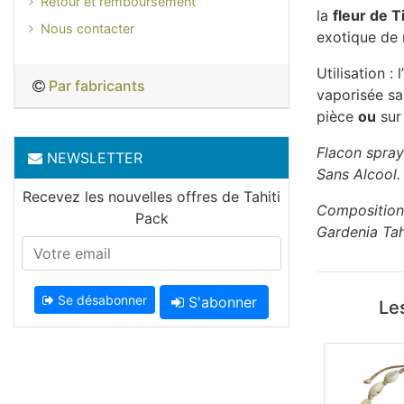
Retour et remboursement
la
fleur de T
Nous contacter
exotique de n
Utilisation :
Par fabricants
vaporisée sa
pièce
ou
sur
Flacon spray
NEWSLETTER
Sans Alcool.
Recevez les nouvelles offres de Tahiti
Composition 
Pack
Gardenia Tah
Se désabonner
S'abonner
Les