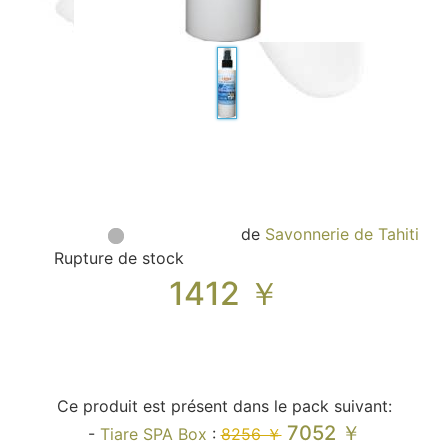
Sacs, Bijoux et Accessoires (33)
Textile (27)
Loisirs (19)
Nos Box (12)
Promotions
Nouveautés
Informations
Retour et remboursement
de
Savonnerie de Tahiti
Nous contacter
Rupture de stock
1412
￥
Ce produit est présent dans le pack suivant:
7052 ￥
-
Tiare SPA Box
:
8256 ￥