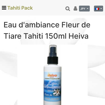
Tahiti Pack
JPY
Eau d'ambiance Fleur de
Categories
Tiare Tahiti 150ml Heiva
Monoi de Tahiti (66)
Tamanu (12)
Noix de coco (24)
Vanille de Tahiti (26)
Soins et beauté (78)
Hinano (41)
Epicerie fine (72)
Calendriers et agenda (6)
Danse tahitienne (29)
Décoration (22)