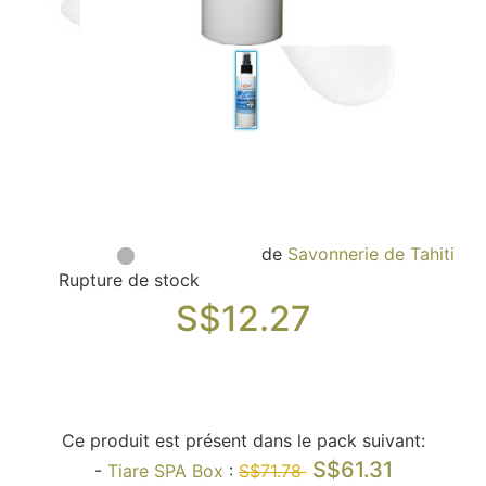
Sacs, Bijoux et Accessoires (33)
Textile (27)
Loisirs (19)
Nos Box (12)
Promotions
Nouveautés
Informations
Retour et remboursement
de
Savonnerie de Tahiti
Nous contacter
Rupture de stock
S$
12.27
Ce produit est présent dans le pack suivant:
S$61.31
-
Tiare SPA Box
:
S$71.78