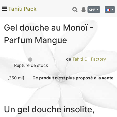
Tahiti Pack
CHF
Gel douche au Monoï -
Categories
Parfum Mangue
Monoi de Tahiti (66)
Tamanu (12)
Noix de coco (24)
de
Tahiti Oil Factory
Rupture de stock
Vanille de Tahiti (26)
Soins et beauté (78)
[250 ml]
Ce produit n'est plus proposé à la vente
Hinano (41)
Epicerie fine (72)
Calendriers et agenda (6)
Danse tahitienne (29)
Un gel douche insolite,
Décoration (22)