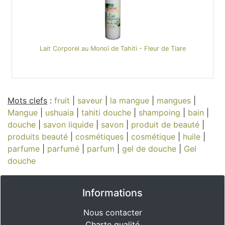
Lait Corporel au Monoï de Tahiti - Fleur de Tiare
Mots clefs
:
fruit
|
saveur
|
la mangue
|
mangues
|
Mangue
|
ushuaia
|
tahiti douche
|
shampoing
|
bain
|
douche
|
savon liquide
|
savon
|
produit de beauté
|
produits beauté
|
cosmétiques
|
cosmétique
|
huile
|
parfume
|
parfumé
|
parfum
|
gel de douche
|
Gel
douche
Informations
Nous contacter
Charte qualité