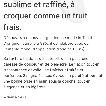
sublime et raffiné, à
Sacs, Bijoux et Accessoires (33)
Textile (27)
croquer comme un fruit
Loisirs (19)
frais.
Nos Box (12)
Promotions
Découvrez ce nouveau gel douche made in Tahiti.
Nouveautés
D’origine naturelle à 98%, il est élaboré avec du
Informations
véritable monoï d’appellation d’origine (0,3%).
Retour et remboursement
Sa texture fluide et délicate offre à la peau une
Nous contacter
caresse de douceur et de bien-être. Le flacon tout en
transparence dévoile une fraîcheur fruitée et
parfumée. Sa ligne élancée évoque la pureté et permet
une bonne prise en main sous la douche, tout en
élégance et en légèreté.
Contenance : 250 ml