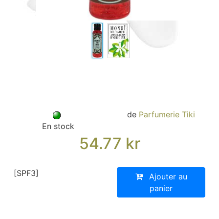
Sacs, Bijoux et Accessoires (33)
Textile (27)
Loisirs (19)
Nos Box (12)
Promotions
Nouveautés
Informations
Retour et remboursement
de
Parfumerie Tiki
Nous contacter
En stock
54.77
kr
[SPF3]
Ajouter au
panier