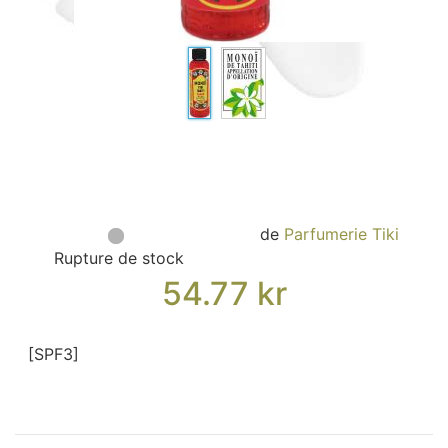
Sacs, Bijoux et Accessoires (33)
Textile (27)
Loisirs (19)
Nos Box (12)
Promotions
Nouveautés
Informations
Retour et remboursement
de
Parfumerie Tiki
Nous contacter
Rupture de stock
54.77
kr
[SPF3]