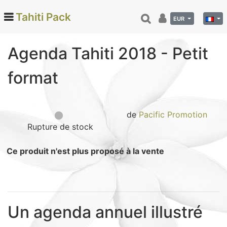
Tahiti Pack
EUR
Agenda Tahiti 2018 - Petit
Categories
format
Monoi de Tahiti (66)
Tamanu (12)
Noix de coco (24)
de
Pacific Promotion
Rupture de stock
Vanille de Tahiti (26)
Soins et beauté (78)
Ce produit n'est plus proposé à la vente
Hinano (41)
Epicerie fine (72)
Calendriers et agenda (6)
Danse tahitienne (29)
Un agenda annuel illustré
Décoration (22)