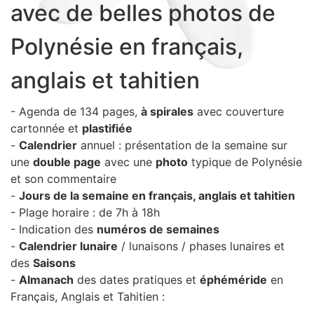
avec de belles photos de
Sacs, Bijoux et Accessoires (33)
Textile (27)
Polynésie en français,
Loisirs (19)
anglais et tahitien
Nos Box (12)
Promotions
- Agenda de 134 pages,
à spirales
avec couverture
Nouveautés
cartonnée et
plastifiée
Informations
-
Calendrier
annuel : présentation de la semaine sur
Retour et remboursement
une
double page
avec une
photo
typique de Polynésie
et son commentaire
Nous contacter
-
Jours de la semaine en français, anglais et tahitien
- Plage horaire : de 7h à 18h
- Indication des
numéros de semaines
-
Calendrier lunaire
/ lunaisons / phases lunaires et
des
Saisons
-
Almanach
des dates pratiques et
éphéméride
en
Français, Anglais et Tahitien :