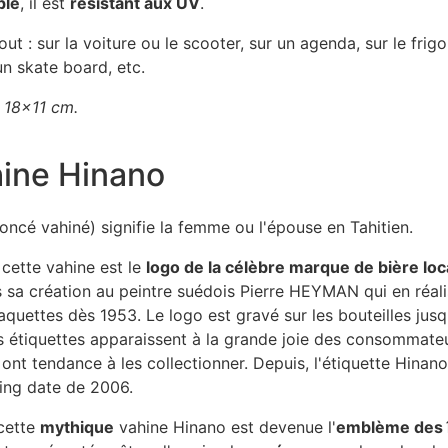
ple
, il est
résistant aux UV
.
out : sur la voiture ou le scooter, sur un agenda, sur le frigo
un skate board, etc.
 18x11 cm.
hine Hinano
oncé vahiné) signifie la femme ou l'épouse en Tahitien.
cette vahine est le
logo de la célèbre marque de bière lo
sa création au peintre suédois Pierre HEYMAN qui en réali
quettes dès 1953. Le logo est gravé sur les bouteilles jus
s étiquettes apparaissent à la grande joie des consommate
 ont tendance à les collectionner. Depuis, l'étiquette Hinan
fting date de 2006.
cette
mythique
vahine Hinano est devenue l'
emblème des î