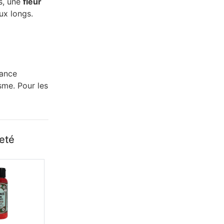
s, une
fleur
ux longs.
rance
isme. Pour les
heté