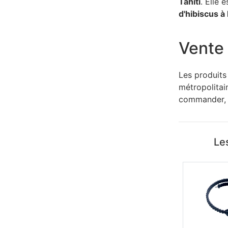
Tahiti
. Elle 
d'hibiscus à l
Vente 
Les produits
métropolitain
commander, i
Les