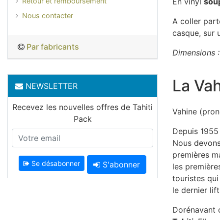
Retour et remboursement
En vinyl
sou
Nous contacter
A coller part
casque, sur 
Par fabricants
Dimensions :
La Va
NEWSLETTER
Recevez les nouvelles offres de Tahiti
Vahine (pron
Pack
Depuis 1955 
Nous devons 
premières ma
Se désabonner
S'abonner
les première
touristes qui
le dernier li
Dorénavant 