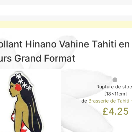
llant Hinano Vahine Tahiti en
urs Grand Format
Rupture de sto
[18x11cm]
de
Brasserie de Tahiti
£
4.25