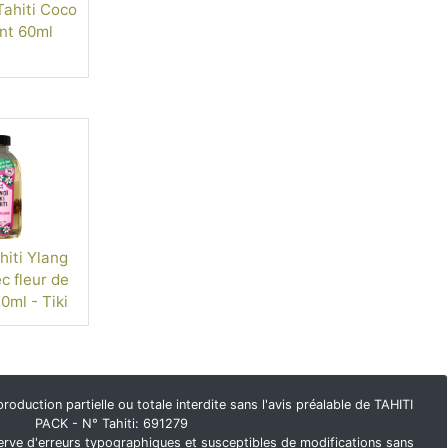
ahiti Coco
nt 60ml
iti Ylang
c fleur de
0ml - Tiki
duction partielle ou totale interdite sans l'avis préalable de TAHITI
PACK - N° Tahiti: 691279
rve d'erreurs typographiques et susceptibles de modifications sans