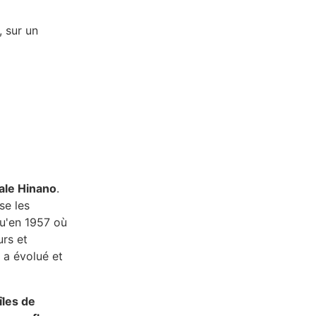
, sur un
cale Hinano
.
se les
qu'en 1957 où
urs et
o a évolué et
les de