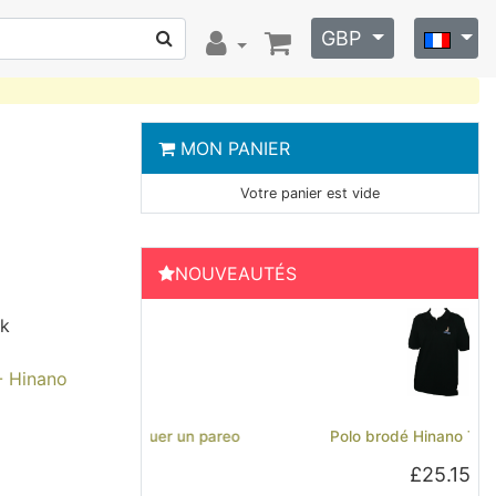
GBP
MON PANIER
Votre panier est vide
NOUVEAUTÉS
ck
 - Hinano
Previous
Next
Polo brodé Hinano Tahiti - Noir
£25.15