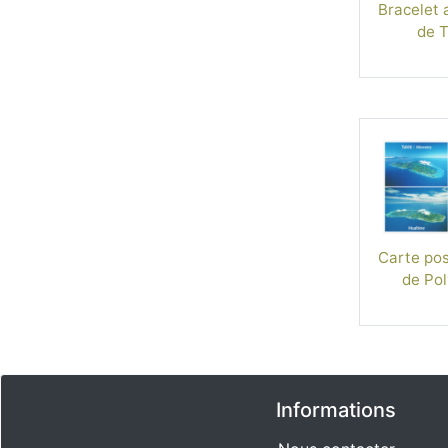
Bracelet 
de T
Carte post
de Pol
Informations